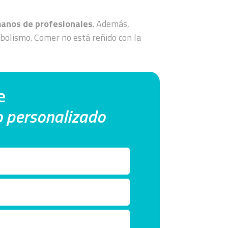
anos de profesionales
. Además,
bolismo. Comer no está reñido con la
e
co personalizado