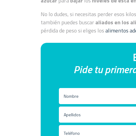
azúcar
para
bajar
los
niveles de ésta e
No lo dudes, si necesitas perder esos kil
también puedes buscar
aliados en los 
pérdida de peso si eliges los
alimentos ad
Pide tu primera