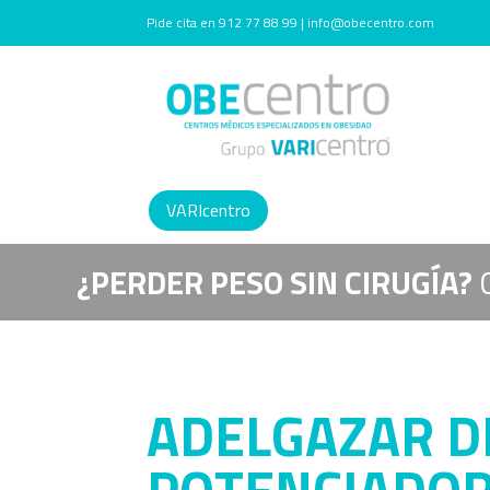
Pide cita en 912 77 88 99 | info@obecentro.com
VARIcentro
¿PERDER PESO SIN CIRUGÍA?
ADELGAZAR D