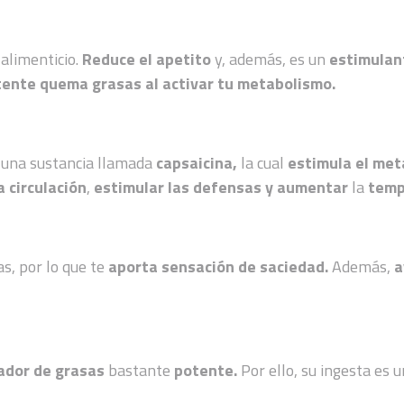
alimenticio.
Reduce el apetito
y, además, es un
estimulan
ente quema grasas al activar tu metabolismo.
n una sustancia llamada
capsaicina,
la cual
estimula el me
a circulación
,
estimular las defensas y aumentar
la
temp
ras, por lo que te
aporta sensación de saciedad.
Además,
a
ador de grasas
bastante
potente.
Por ello, su ingesta es 