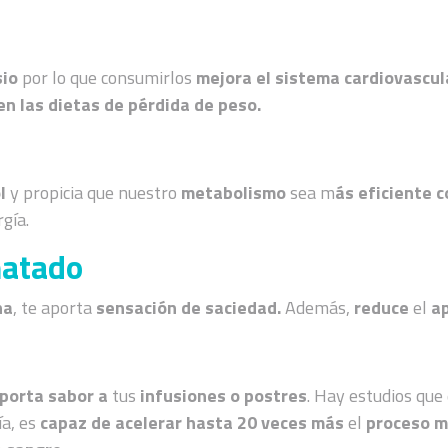
sio
por lo que consumirlos
mejora el sistema cardiovascul
en las dietas de pérdida de peso.
ol
y propicia que nuestro
metabolismo
sea m
ás eficiente 
gía.
natado
na
, te aporta
sensación de saciedad.
Además,
reduce
el
a
porta sabor a
tus
infusiones o postres
. Hay estudios qu
ía, es
capaz de acelerar hasta 20 veces más
el
proceso m