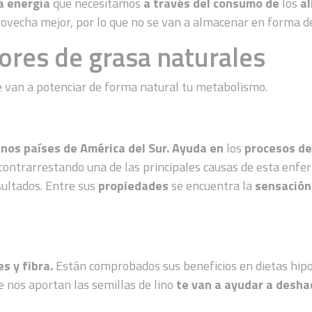
a energía
que necesitamos
a través del consumo de
los
a
rovecha mejor, por lo que no se van a almacenar en forma d
res de grasa naturales
ue van a potenciar de forma natural tu metabolismo.
nos países de América del Sur.
Ayuda en
los
procesos de
 contrarrestando una de las principales causas de esta enfer
sultados. Entre sus
propiedades
se encuentra la
sensación
s y fibra.
Están comprobados sus beneficios en dietas hipo
e nos aportan las semillas de lino
te van a ayudar a deshac