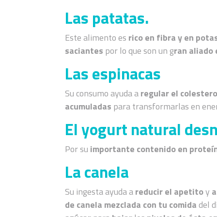
Las patatas.
Este alimento es
rico en fibra y en pota
saciantes
por lo que son un g
ran aliado 
Las espinacas
Su consumo ayuda a
regular el colester
acumuladas
para transformarlas en ener
El yogurt natural des
Por su
importante contenido en proteí
La canela
Su ingesta ayuda a
reducir el apetito
y
a
de canela mezclada con tu comida
del d