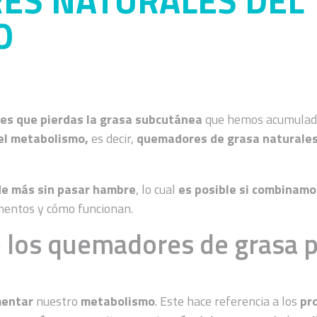
ES NATURALES DEL
O
l es que pierdas la grasa subcutánea
que hemos acumulado.
el metabolismo,
es decir,
quemadores de grasa naturale
 de más sin pasar hambre
, lo cual
es posible si combinamo
imentos y cómo funcionan.
los quemadores de grasa pa
entar
nuestro
metabolismo
. Este hace referencia a los
pr