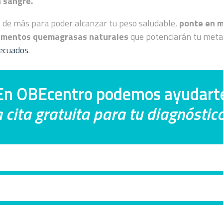
n sangre.
os de más para poder alcanzar tu peso saludable,
ponte en m
alimentos quemagrasas naturales
que potenciarán tu meta
ecuados
.
En OBEcentro podemos ayudart
 cita gratuita para tu diagnósti