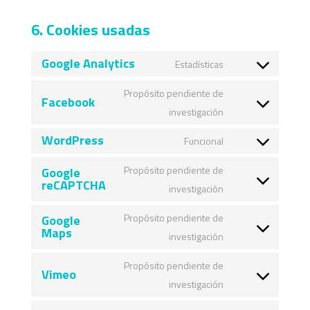
6. Cookies usadas
Google Analytics
Estadísticas
Consent
to
Propósito pendiente de
Facebook
service
Consent
investigación
google-
to
WordPress
Funcional
analytics
service
Consent
facebook
to
Propósito pendiente de
Google
reCAPTCHA
service
Consent
investigación
wordpress
to
Propósito pendiente de
Google
service
Maps
Consent
investigación
google-
to
recaptcha
Propósito pendiente de
Vimeo
service
Consent
investigación
google-
to