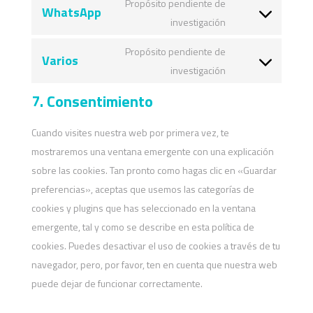
maps
Propósito pendiente de
WhatsApp
service
Consent
investigación
vimeo
to
Propósito pendiente de
Varios
service
Consent
investigación
whatsapp
to
7. Consentimiento
service
varios
Cuando visites nuestra web por primera vez, te
mostraremos una ventana emergente con una explicación
sobre las cookies. Tan pronto como hagas clic en «Guardar
preferencias», aceptas que usemos las categorías de
cookies y plugins que has seleccionado en la ventana
emergente, tal y como se describe en esta política de
cookies. Puedes desactivar el uso de cookies a través de tu
navegador, pero, por favor, ten en cuenta que nuestra web
puede dejar de funcionar correctamente.