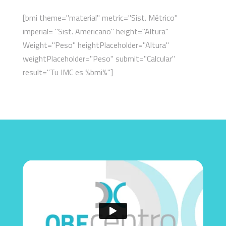
[bmi theme="material" metric="Sist. Métrico"
imperial= "Sist. Americano" height="Altura"
Weight="Peso" heightPlaceholder="Altura"
weightPlaceholder="Peso" submit="Calcular"
result="Tu IMC es %bmi%"]