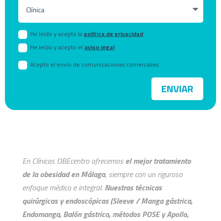
He leído y acepto la
política de privacidad
He leído y acepto el
aviso legal
Acepto el envío de comunicaciones comerciales
ENVIAR
En Clínicas OBEcentro ofrecemos
el mejor tratamiento
de la obesidad en Málaga
, siempre con un riguroso
enfoque médico e integral.
Nuestras técnicas
quirúrgicas y endoscópicas (Sleeve / Manga gástrica,
Endomanga, Balón gástrico, métodos POSE y Apollo,