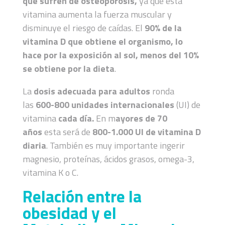
que sufren de osteoporosis,
ya que esta
vitamina aumenta la fuerza muscular y
disminuye el riesgo de caídas. El
90% de la
vitamina D que obtiene el organismo, lo
hace por la exposición al sol, menos del 10%
se obtiene por la dieta
.
La
dosis adecuada para adultos
ronda
las
600-800 unidades internacionales
(UI) de
vitamina
cada día.
En m
ayores de 70
años
esta será de
800-1.000 UI de vitamina D
diaria
. También es muy importante ingerir
magnesio, proteínas, ácidos grasos, omega-3,
vitamina K o C.
Relación entre la
obesidad y el