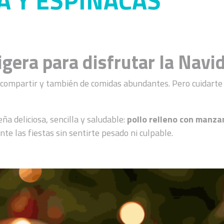
 Y ESPINACAS
ligera para disfrutar la Navi
ompartir y también de comidas abundantes. Pero cuidarte no
ña deliciosa, sencilla y saludable:
pollo relleno con manza
te las fiestas sin sentirte pesado ni culpable.