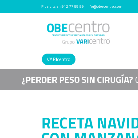
Pide cita en 912 77 88 99 | info@obecentro.com
VARIcentro
¿PERDER PESO SIN CIRUGÍA?
RECETA NAVI