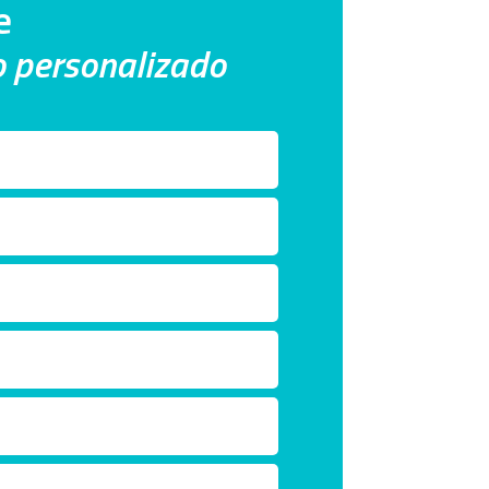
e
co personalizado