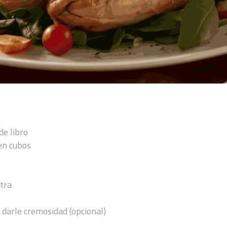
de libro
en cubos
xtra
 darle cremosidad (opcional)