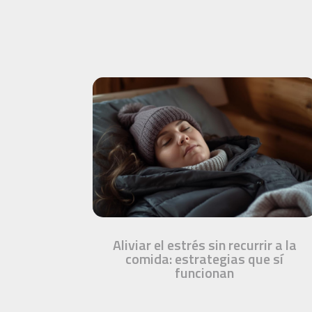
Aliviar el estrés sin recurrir a la
comida: estrategias que sí
funcionan