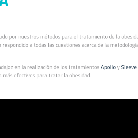
A
ado por nuestros métodos para el tratamiento de la obesida
 respondido a todas las cuestiones acerca de la metodología
ajoz en la realización de los tratamientos
Apollo
y
Sleeve 
 más efectivos para tratar la obesidad.