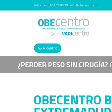
Pide cita en 912 77 88 99 | info@obecentro.com
VARIcentro
¿PERDER PESO SIN CIRUGÍA?
OBECENTRO B