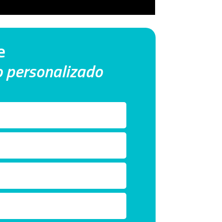
e
co personalizado