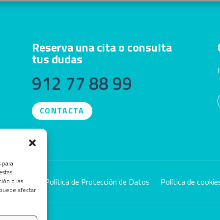
Reserva una cita o consulta
tus dudas
912 77 88 99
CONTACTA
s para
estas
Aviso Legal y Política de Protección de Datos
Política de cookie
ión o las
 puede afectar