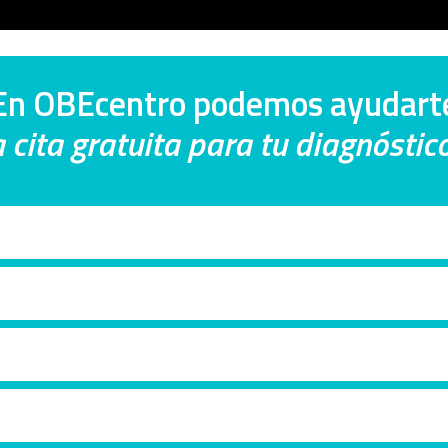
En OBEcentro podemos ayudart
 cita gratuita para tu diagnósti