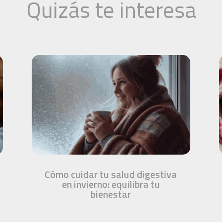
Quizás te interesa
Cómo cuidar tu salud digestiva
en invierno: equilibra tu
bienestar