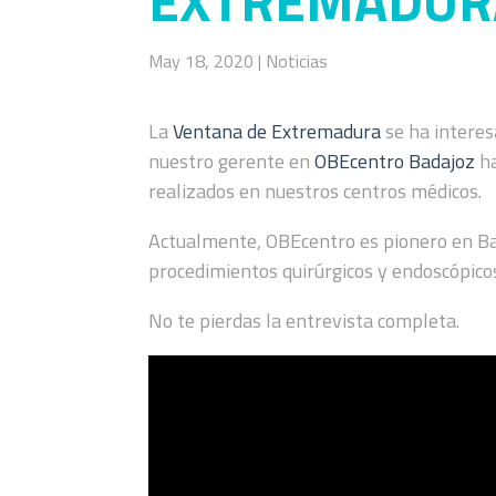
EXTREMADUR
May 18, 2020
|
Noticias
La
Ventana de Extremadura
se ha interes
nuestro gerente en
OBEcentro Badajoz
ha
realizados en nuestros centros médicos.
Actualmente, OBEcentro es pionero en Bad
procedimientos quirúrgicos y endoscópicos
No te pierdas la entrevista completa.