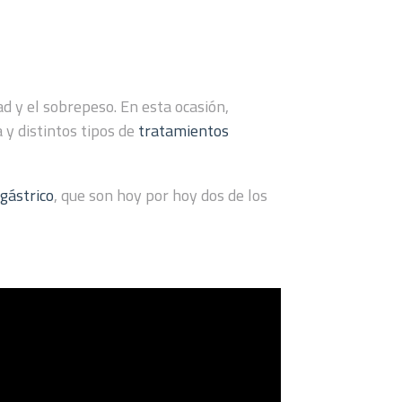
d y el sobrepeso. En esta ocasión,
 y distintos tipos de
tratamientos
gástrico
, que son hoy por hoy dos de los