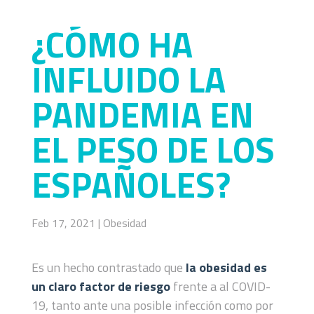
¿CÓMO HA
INFLUIDO LA
PANDEMIA EN
EL PESO DE LOS
ESPAÑOLES?
Feb 17, 2021
|
Obesidad
Es un hecho contrastado que
la obesidad es
un claro factor de riesgo
frente a al COVID-
19, tanto ante una posible infección como por