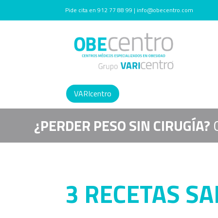
Pide cita en 912 77 88 99 | info@obecentro.com
VARIcentro
¿PERDER PESO SIN CIRUGÍA?
3 RECETAS S