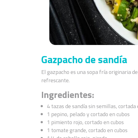
Gazpacho de sandía
El gazpacho es una sopa fría originaria d
refrescante.
Ingredientes:
4 tazas de sandía sin semillas, cortada
1 pepino, pelado y cortado en cubos
1 pimiento rojo, cortado en cubos
1 tomate grande, cortado en cubos