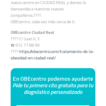
nuevo centro en CIUDAD REAL y damos la
bienvenida a nuestros nuevos
compañeros.????.
OBEcentro, cada vez más cerca de ti.
OBEcentro Ciudad Real
???? C/ Juan II, 5
☎️ 912 77 88 99
????
https://obecentro.com/tratamiento-de-la-
obesidad-en-ciudad-real/
En OBEcentro podemos ayudarte
Pide tu primera cita gratuita para tu
diagnóstico personalizado