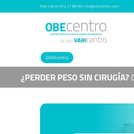
Pide cita en 912 77 88 99 | info@obecentro.com
VARIcentro
¿PERDER PESO SIN CIRUGÍA?