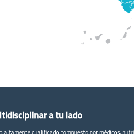
idisciplinar a tu lado
altamente cualificado compuesto por médicos, nutric