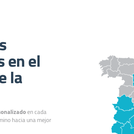
as
s en el
e la
sonalizado
en cada
mino hacia una mejor