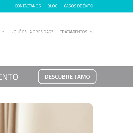
CONTÁCTANOS
BLOG
CASOS DE ÉXITO
¿QUÉ ES LA OBESIDAD?
TRATAMIENTOS
ENTO
DESCUBRE TAMO