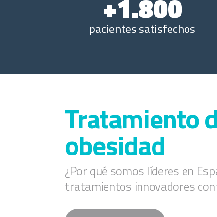
+1.800
pacientes satisfechos
Tratamiento d
obesidad
¿Por qué somos líderes en Esp
tratamientos innovadores cont